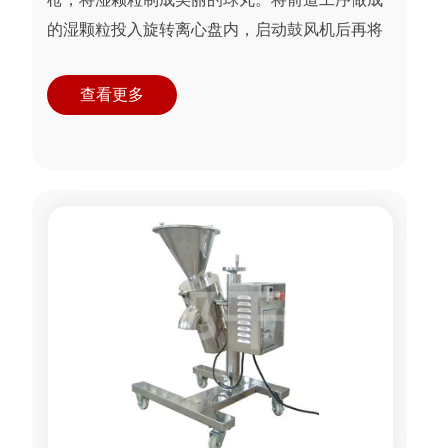
的湿颗粒投入旋转离心盘内，启动鼓风机后再将
旋转离心盘启动，使湿颗粒受到环隙空气浮力、
旋转离心力、自...
查看更多